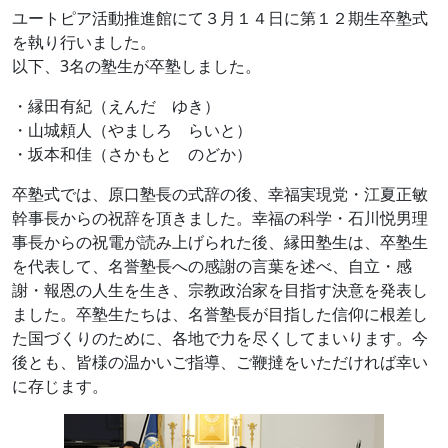
ユートピア活動推進館にて３月１４日に第１２期生卒塾式
を執り行いました。
以下、3名の塾生が卒塾しました。
・縁田有紀（えんだ ゆき）
・山城頼人（やましろ らいと）
・坂本和佳（さかもと のどか）
卒塾式では、原口塾長の式辞の後、幸福実現党・江夏正敏
幹事長からの祝辞を頂きました。幸福の科学・石川悦男理
事長からの祝電が読み上げられた後、縁田塾生は、卒塾生
を代表して、名誉塾長への感謝の言葉を述べ、自立・感
謝・報恩の人生を生き、宗教政治家を目指す決意を発表し
ました。卒塾生たちは、名誉塾長が目指した信仰に根差し
た国づくりのために、各地で力を尽くしてまいります。今
後とも、皆様の温かいご指導、ご鞭撻をいただければ幸い
に存じます。