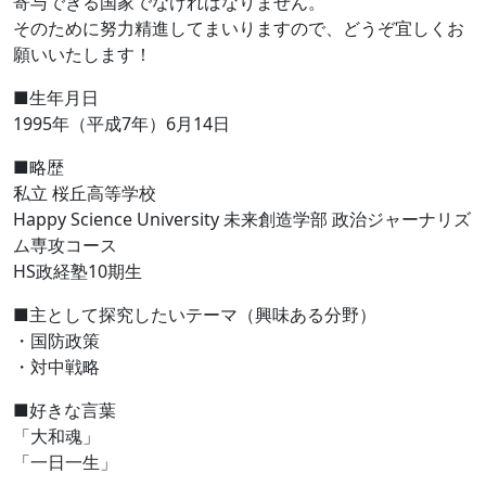
寄与できる国家でなければなりません。
そのために努力精進してまいりますので、どうぞ宜しくお
願いいたします！
■生年月日
1995年（平成7年）6月14日
■略歴
私立 桜丘高等学校
Happy Science University 未来創造学部 政治ジャーナリズ
ム専攻コース
HS政経塾10期生
■主として探究したいテーマ（興味ある分野）
・国防政策
・対中戦略
■好きな言葉
「大和魂」
「一日一生」