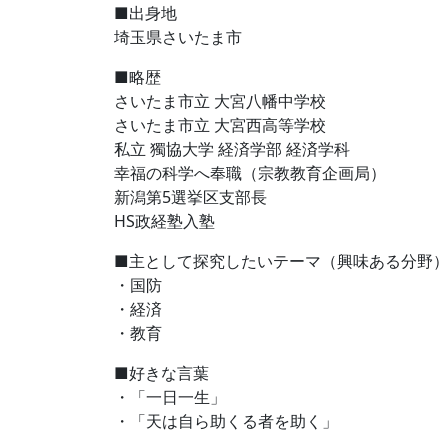
■出身地
埼玉県さいたま市
■略歴
さいたま市立 大宮八幡中学校
さいたま市立 大宮西高等学校
私立 獨協大学 経済学部 経済学科
幸福の科学へ奉職（宗教教育企画局）
新潟第5選挙区支部長
HS政経塾入塾
■主として探究したいテーマ（興味ある分野
・国防
・経済
・教育
■好きな言葉
・「一日一生」
・「天は自ら助くる者を助く」