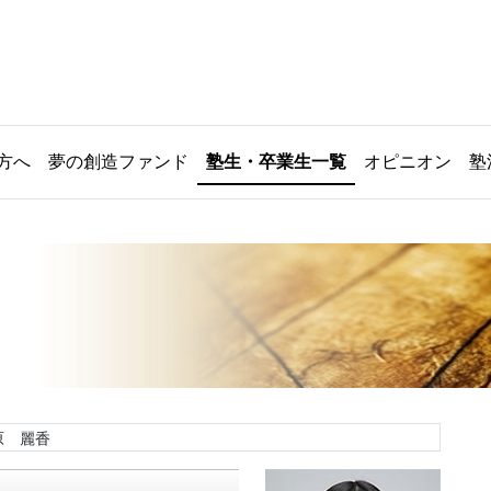
方へ
夢の創造ファンド
塾生・卒業生一覧
オピニオン
塾
原 麗香