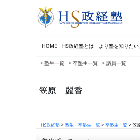
HOME
HS政経塾とは
より塾を知りたい
塾生一覧
卒塾生一覧
議員一覧
笠原 麗香
>
>
>
HS政経塾
塾生・卒塾生一覧
卒塾生一覧
笠