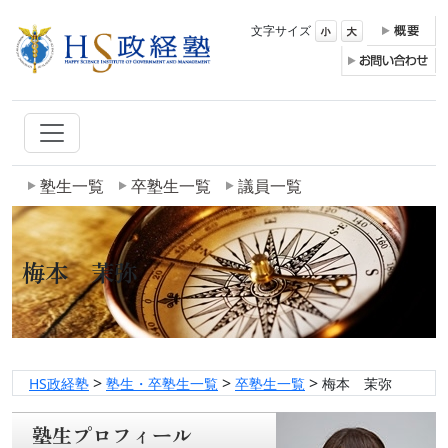
文字サイズ
塾生一覧
卒塾生一覧
議員一覧
梅本 茉弥
>
>
>
HS政経塾
塾生・卒塾生一覧
卒塾生一覧
梅本 茉弥
塾生プロフィール