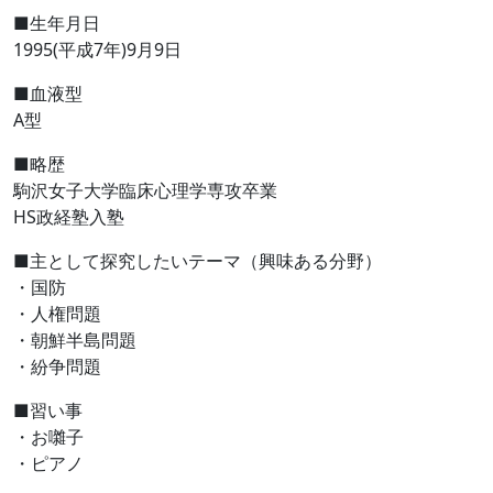
■生年月日
1995(平成7年)9月9日
■血液型
A型
■略歴
駒沢女子大学臨床心理学専攻卒業
HS政経塾入塾
■主として探究したいテーマ（興味ある分野）
・国防
・人権問題
・朝鮮半島問題
・紛争問題
■習い事
・お囃子
・ピアノ