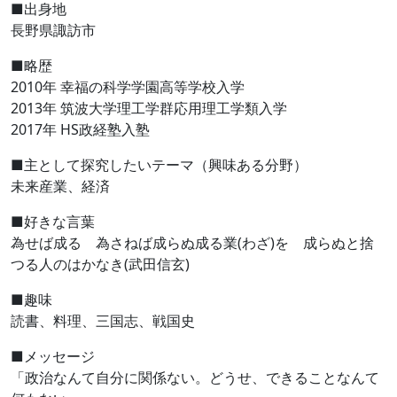
■出身地
長野県諏訪市
■略歴
2010年 幸福の科学学園高等学校入学
2013年 筑波大学理工学群応用理工学類入学
2017年 HS政経塾入塾
■主として探究したいテーマ（興味ある分野）
未来産業、経済
■好きな言葉
為せば成る 為さねば成らぬ成る業(わざ)を 成らぬと捨
つる人のはかなき(武田信玄)
■趣味
読書、料理、三国志、戦国史
■メッセージ
「政治なんて自分に関係ない。どうせ、できることなんて