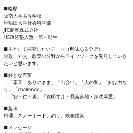
■略歴
阪南大学高等学校
早稲田大学社会科学部
JFE商事株式会社
HS政経塾入塾・第４期生
■主として探究したいテーマ（興味ある分野）
財政、外交、教育の分野からライフワークを発見していき
たいと思います。
■好きな言葉
・「素直・ありのまま」「出会い」「人の和」「知は力な
り」「challenge」
・「智・仁・勇」「聡明才弁・磊落豪雄・深沈厚重」
■趣味
料理、スノーボード、釣り、映画鑑賞
■メッセージ