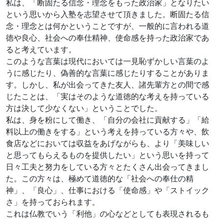
私は、「断固たる信念・理念をもった政治家」となりたい
という思いから入塾を志望させて頂きました。断固たる信
念・理念とは何かということですが、一般的に言われる道
徳や良心、社会への奉仕精神、使命感を持った政治家であ
ると考えています。
このような言葉は現代においては一見恥ずかしい言葉のよ
うに感じたり、偽善的な言葉に感じたりすることがありま
す。しかし、私が出会ってきた友人、諸先輩方との間で感
じたことは、「実はそのような道徳的な考えを持っている
方は決して少なくない」ということでした。
私は、身を粉にして働き、「自分の会社に貢献する」「給
料以上の働きをする」という考えを持っている方々や、飲
食店などにおいては収益をあげながらも、より「美味しい
と思ってもらえるものを提供したい」という思いを持って
日々工夫と努力をしている方々とたくさん出会ってきまし
た。この方々は、極めて道徳的な「社会への奉仕の精
神」、「良心」、仕事における「使命感」や「ストイック
さ」を持っておられます。
これは仏教でいう「利他」の心などとしても表現されるも