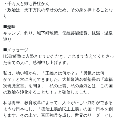
・千万人と雖も吾往かん
・政治は、天下万民の幸せのため、その身を捧ぐることな
り
■趣味
キャンプ、釣り、城下町散策、伝統芸能鑑賞、銭湯・温泉
巡り
■メッセージ
HS政経塾に入塾させていただき、これまで支えてくださっ
た全ての人に、感謝申し上げます。
私は、幼い頃から、「正義とは何か？」「勇気とは何
か？」と常に考えてきました。大川隆法名誉塾長の「幸福
実現党宣言」を聞き、「私の正義、私の勇気とは、この国
の政治を浄化することだ！」と確信しました。
私は将来、教育改革によって、人々が正しい判断ができる
ような日本にし、「徳治主義的民主主義」の国・日本を創
ります。その上で、富国強兵を成し、世界のリーダーとし