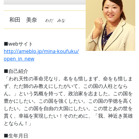
和田 美奈
わだ みな
■webサイト
http://ameblo.jp/mina-koufuku/
open_in_new
■自己紹介
「われ天性の革命児なり。名をも惜しまず、命をも惜しま
ず、ただ師のみ教えにしたがいて、この国の人柱となら
ん。」という気概を持って、政治家を志ました。この国を
豊かにしたい。この国を強くしたい。この国の学徳を高く
したい。この国を自由の大国にしたい。この世とあの世を
貫く、幸福を実現したい！そのために、「我、神近き英雄
とならん！」
■生年月日