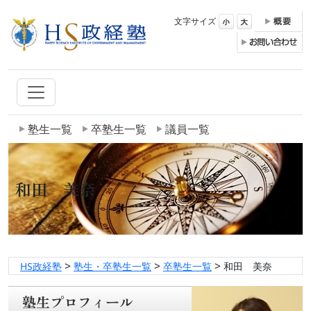
文字サイズ
塾生一覧
卒塾生一覧
議員一覧
和田 美奈
>
>
>
HS政経塾
塾生・卒塾生一覧
卒塾生一覧
和田 美奈
塾生プロフィール