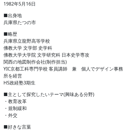
1982年5月16日
■出身地
兵庫県たつの市
■略歴
兵庫県立龍野高等学校
佛教大学 文学部 史学科
佛教大学大学院 文学研究科 日本史学専攻
関西の地図制作会社(制作担当)
YIC京都工科専門学校 客員講師 兼 個人でデザイン事務
所を経営
HS政経塾3期生
■主として探究したいテーマ(興味ある分野)
・教育改革
・規制緩和
・外交
■好きな言葉