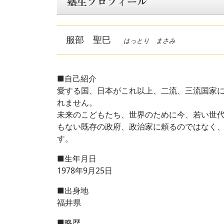
塾生プロフィール
服部 聖巳
はっとり まさみ
■自己紹介
愛する国、日本がこれ以上、二流、三流国家
れません。
未来のこどもたち、世界のために今、若い世
もない既存の政府、政治家に頼るのではなく
す。
■生年月日
1978年9月25日
■出身地
福井県
■略歴