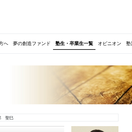
方へ
夢の創造ファンド
塾生・卒業生一覧
オピニオン
塾
部 聖巳