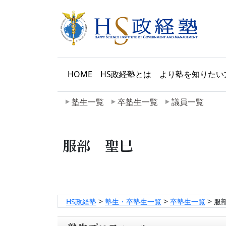
HOME
HS政経塾とは
より塾を知りたい
塾生一覧
卒塾生一覧
議員一覧
服部 聖巳
>
>
>
HS政経塾
塾生・卒塾生一覧
卒塾生一覧
服