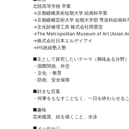
北陸高等学校 卒業
→京都嵯峨美術短期大学 絵画科卒業
→京都嵯峨芸術大学 短期大学部 専攻科絵画科
→文化財修理工房 株式会社岡墨堂
→The Metropolitan Museum of Art (Asian Ar
→株式会社日本エルデイアイ
→HS政経塾入塾
■主として探究したいテーマ（興味ある分野
・国際関係、外交
・文化 ・教育
・防衛、安全保障
■好きな言葉
・何事をもなすことなく、一日を終わらせる
■趣味
芸術鑑賞、絵を描くこと、水泳
■メッセージ